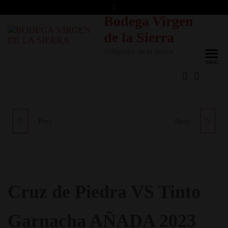
Saltar
Bodega Virgen
al
contenido
de la Sierra
Villarroya de la Sierra
MENÚ
Prev
Next
CRUZ DE PIEDRA
CRUZ DE PIEDRA
ROSADO GARNACHA
TINTO GARNACHA
AÑADA 2024
AÑADA 2024
Cruz de Piedra VS Tinto
Garnacha AÑADA 2023