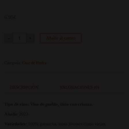
6.95
€
Cruz
-
+
Añadir al carrito
de
Piedra
VS
Tinto
Garnacha
AÑADA
Categoría:
Cruz de Piedra
2023
cantidad
DESCRIPCIÓN
VALORACIONES (0)
Tipo de vino: Vino de pueblo, tinto con crianza.
Añada
: 2023
Variedades:
100% garnacha, tanto jóvenes como viejas.