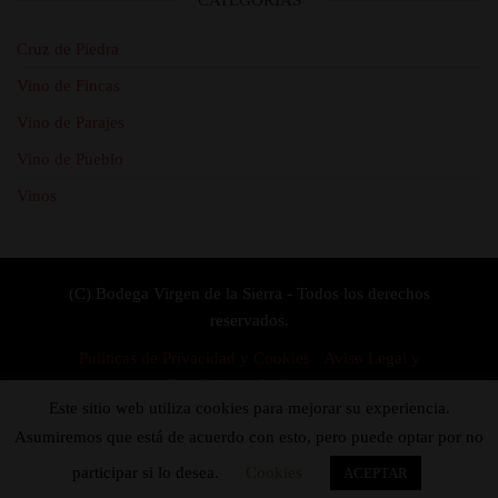
Cruz de Piedra
Vino de Fincas
Vino de Parajes
Vino de Pueblo
Vinos
(C) Bodega Virgen de la Sierra - Todos los derechos
reservados.
Políticas de Privacidad y Cookies
-
Aviso Legal y
Condiciones de Compra
Este sitio web utiliza cookies para mejorar su experiencia.
Diseño y Desarrollo
Asumiremos que está de acuerdo con esto, pero puede optar por no
participar si lo desea.
Cookies
ACEPTAR